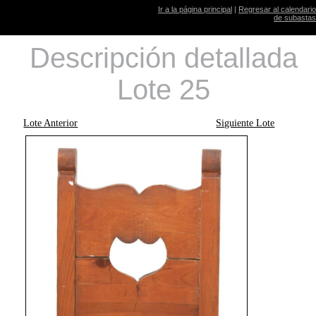
Ir a la página principal
|
Regresar al calendario
de subastas
Descripción detallada
Lote 25
Lote Anterior
Siguiente Lote