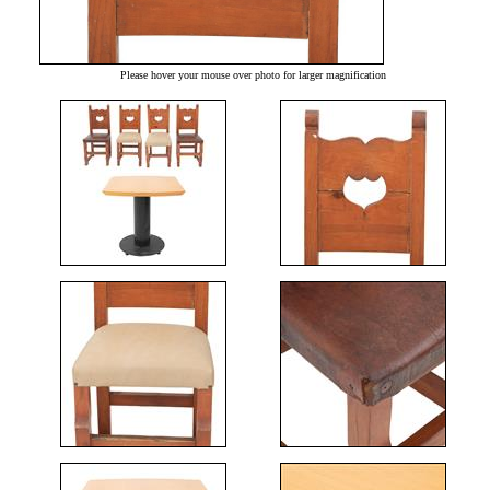
Please hover your mouse over photo for larger magnification