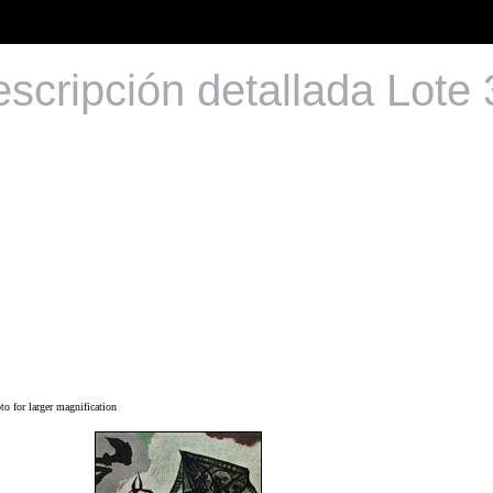
scripción detallada Lote
o for larger magnification