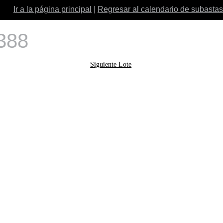
Ir a la página principal
|
Regresar al calendario de subastas
 388
Siguiente Lote