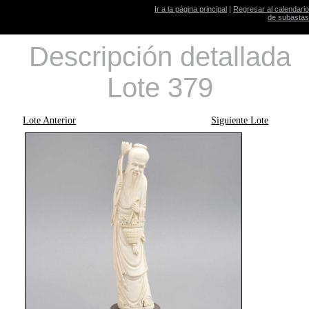
Ir a la página principal
|
Regresar al calendario
de subastas
Descripción detallada
Lote 379
Lote Anterior
Siguiente Lote