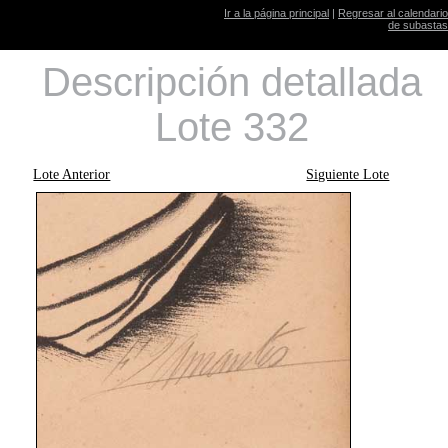
Ir a la página principal
|
Regresar al calendario
de subastas
Descripción detallada
Lote 332
Lote Anterior
Siguiente Lote