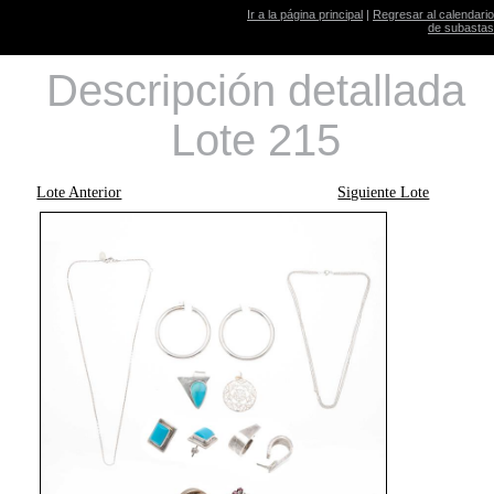
Ir a la página principal
|
Regresar al calendario
de subastas
Descripción detallada
Lote 215
Lote Anterior
Siguiente Lote