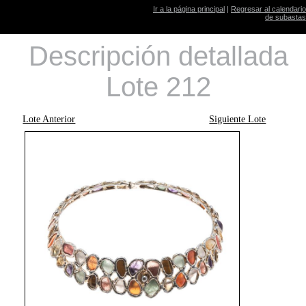
Ir a la página principal
|
Regresar al calendario
de subastas
Descripción detallada
Lote 212
Lote Anterior
Siguiente Lote