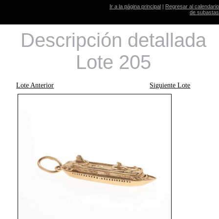
Ir a la página principal
|
Regresar al calendario
de subastas
Descripción detallada
Lote 205
Lote Anterior
Siguiente Lote