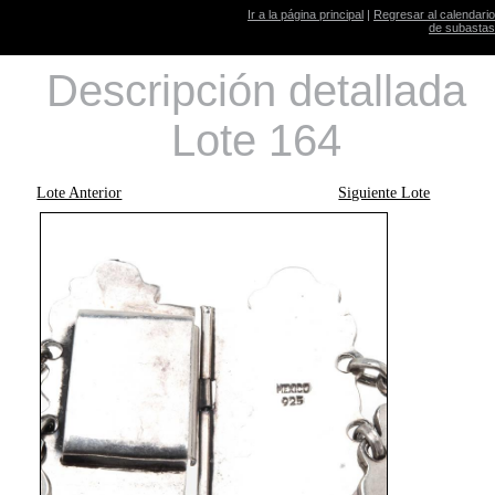
Ir a la página principal
|
Regresar al calendario
de subastas
Descripción detallada
Lote 164
Lote Anterior
Siguiente Lote