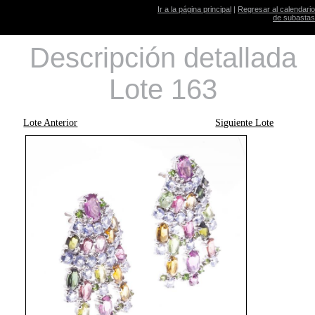
Ir a la página principal
|
Regresar al calendario
de subastas
Descripción detallada
Lote 163
Lote Anterior
Siguiente Lote