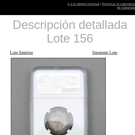
Ir a la página principal
|
Regresar al calendario
de subastas
Descripción detallada
Lote 156
Lote Anterior
Siguiente Lote