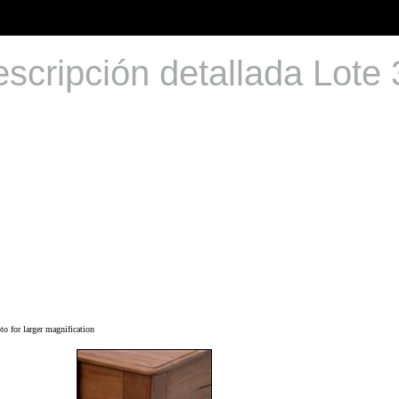
scripción detallada Lote
o for larger magnification