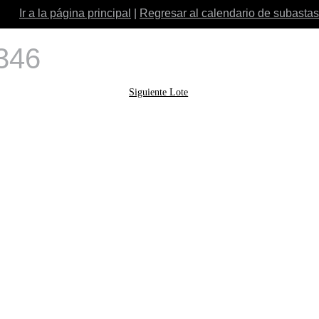
Ir a la página principal
|
Regresar al calendario de subastas
 346
Siguiente Lote