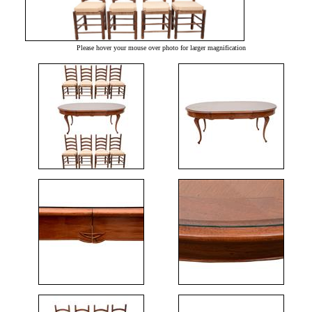
Please hover your mouse over photo for larger magnification