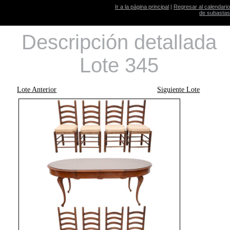
Ir a la página principal
|
Regresar al calendario
de subastas
Descripción detallada
Lote 345
Lote Anterior
Siguiente Lote