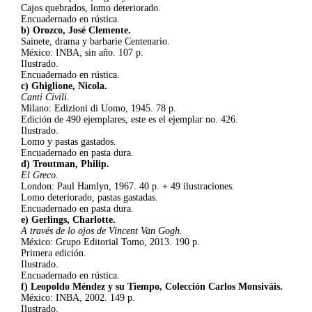
Cajos quebrados, lomo deteriorado.
Encuadernado en rústica.
b) Orozco, José Clemente.
Sainete, drama y barbarie Centenario.
México: INBA, sin año. 107 p.
Ilustrado.
Encuadernado en rústica.
c) Ghiglione, Nicola.
Canti Civili.
Milano: Edizioni di Uomo, 1945. 78 p.
Edición de 490 ejemplares, este es el ejemplar no. 426.
Ilustrado.
Lomo y pastas gastados.
Encuadernado en pasta dura.
d) Troutman, Philip.
El Greco.
London: Paul Hamlyn, 1967. 40 p. + 49 ilustraciones.
Lomo deteriorado, pastas gastadas.
Encuadernado en pasta dura.
e) Gerlings, Charlotte.
A través de lo ojos de Vincent Van Gogh.
México: Grupo Editorial Tomo, 2013. 190 p.
Primera edición.
Ilustrado.
Encuadernado en rústica.
f) Leopoldo Méndez y su Tiempo, Colección Carlos Monsiváis.
México: INBA, 2002. 149 p.
Ilustrado.