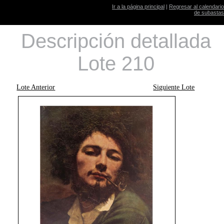
Ir a la página principal
|
Regresar al calendario
de subastas
Descripción detallada
Lote 210
Lote Anterior
Siguiente Lote