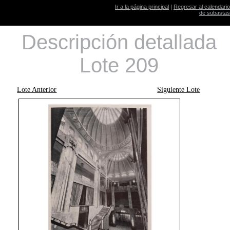
Ir a la página principal
|
Regresar al calendario
de subastas
Descripción detallada
Lote 209
Lote Anterior
Siguiente Lote