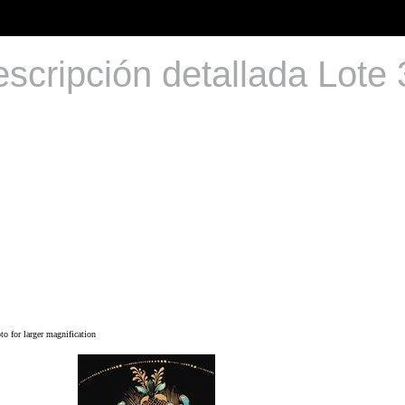
scripción detallada Lote
o for larger magnification