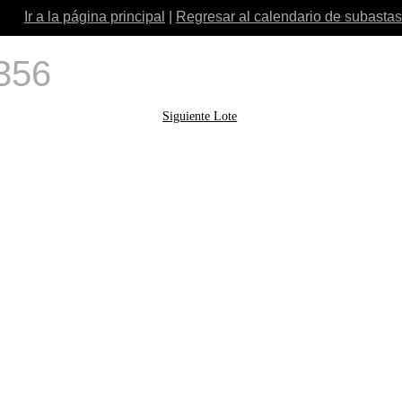
Ir a la página principal
|
Regresar al calendario de subastas
 356
Siguiente Lote