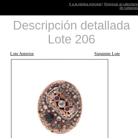
Ir a la página principal
|
Regresar al calendario
de subastas
Descripción detallada
Lote 206
Lote Anterior
Siguiente Lote