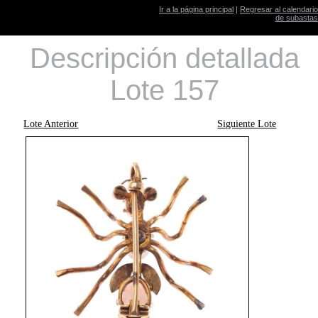
Ir a la página principal
|
Regresar al calendario
de subastas
Descripción detallada
Lote 157
Lote Anterior
Siguiente Lote