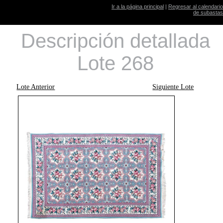
Ir a la página principal
|
Regresar al calendario
de subastas
Descripción detallada
Lote 268
Lote Anterior
Siguiente Lote