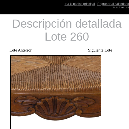
Ir a la página principal
|
Regresar al calendario
de subastas
Descripción detallada
Lote 260
Lote Anterior
Siguiente Lote