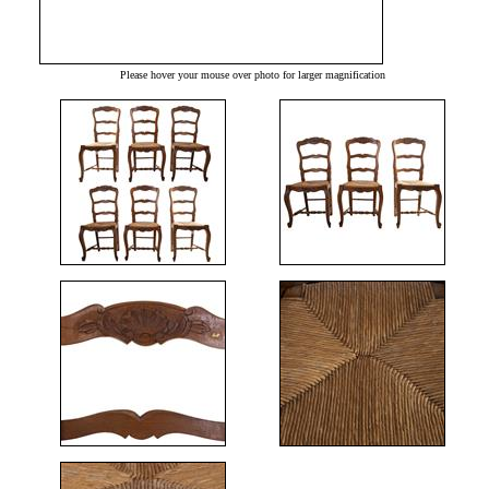
Please hover your mouse over photo for larger magnification