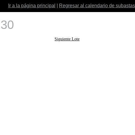
Ir a la página principal
|
Regresar al calendario de subastas
 30
Siguiente Lote