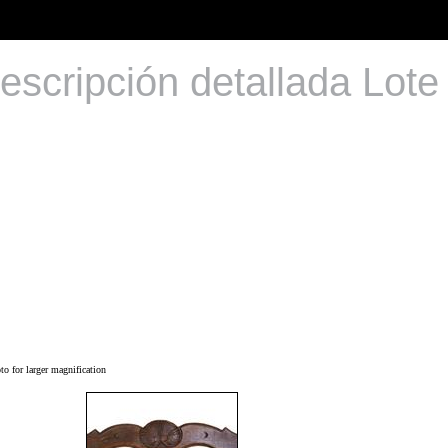
escripción detallada Lote
o for larger magnification