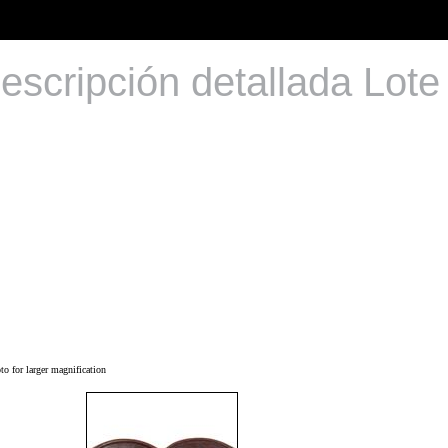
escripción detallada Lote
o for larger magnification