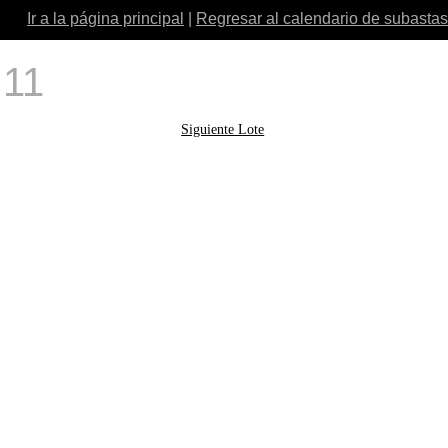
Ir a la página principal
|
Regresar al calendario de subastas
 11
Siguiente Lote