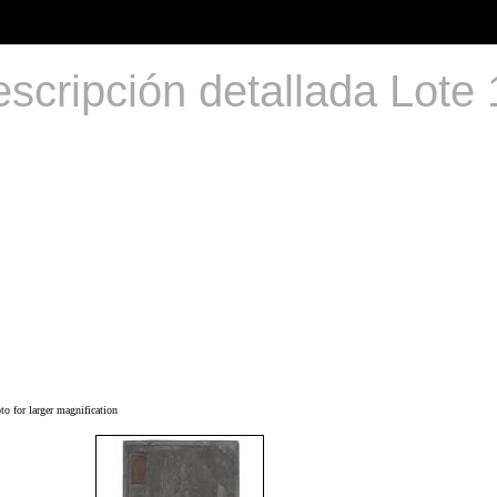
scripción detallada Lote
o for larger magnification