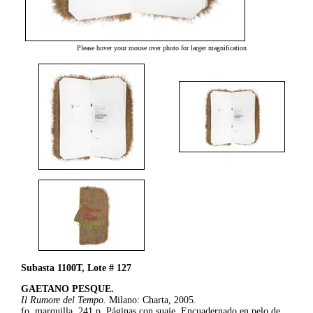
Please hover your mouse over photo for larger magnification
Subasta 1100T, Lote # 127
GAETANO PESQUE.
Il Rumore del Tempo.
Milano: Charta, 2005.
fo. marquilla, 241 p. Páginas con suaje. Encuadernado en pelo de