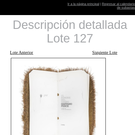
Ir a la página principal
|
Regresar al calendario
de subastas
Descripción detallada
Lote 127
Lote Anterior
Siguiente Lote