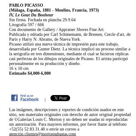
PABLO PICASSO
(Málaga, España, 1881 - Moulins, Francia, 1973)
IV, Le Gout Du Bonheur
Sin firma. Fechada en plancha 29.9.64
Litografía 597 / 666
Con documento de Gallery / Appraiser Shores Fine Art.
Publicada y editada por Carl Schünemann, de Bremen, Cercle d'art, de
París y Harry N. Abrams, de Nueva York.
Picasso utilizó una nueva técnica de impresión para este trabajo,
desarrollada por Gunter Dietz. La técnica implicó un proceso similar a
la serigrafía en tres dimensiones, mediante el cual se hicieron réplicas
casi perfectas de los dibujos originales de Picasso. El artista participó
personalmente en su producción y diseño.
16 x 10 cm
Estimado $4,000-6,000
|
Las imágenes, descripciones y reportes de condición usados en este
sitio, son materiales originales con derecho de autor original propiedad
de ©Galerías Louis C. Morton y no deben ser usadas ni reproducidas
sin autorización. Para mayores informes, por favor llame al teléfono
+52(55) 52.83.31.40 o envíe un correo a
atención.clientes@mortonsubastas.com