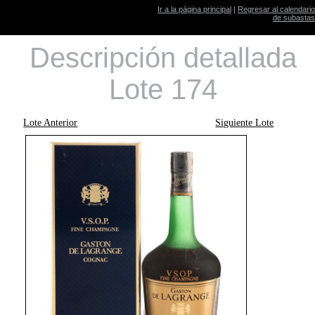
Ir a la página principal
|
Regresar al calendario
de subastas
Descripción detallada
Lote 174
Lote Anterior
Siguiente Lote