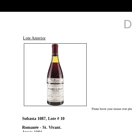
D
Lote Anterior
Please hover your mouse over phot
Subasta 1087, Lote # 10
Romanée - St. Vivant.