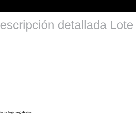
escripción detallada Lote
o for larger magnification