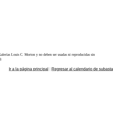
©Galerías Louis C. Morton y no deben ser usadas ni reproducidas sin
m
Ir a la página principal
|
Regresar al calendario de subast