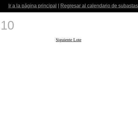
Ir a la página principal
|
Regresar al calendario de subastas
 10
Siguiente Lote