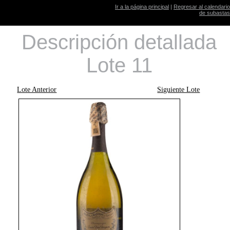
Ir a la página principal
|
Regresar al calendario
de subastas
Descripción detallada
Lote 11
Lote Anterior
Siguiente Lote