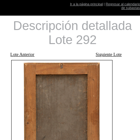
Ir a la página principal
|
Regresar al calendario
de subastas
Descripción detallada
Lote 292
Lote Anterior
Siguiente Lote