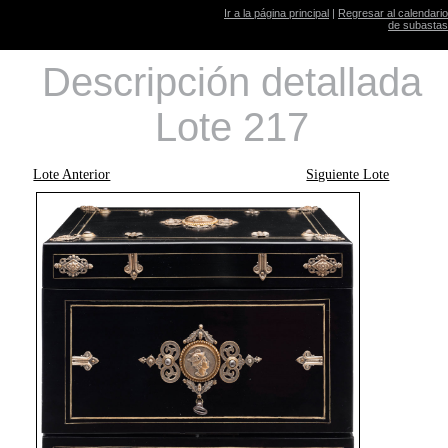
Ir a la página principal
|
Regresar al calendario
de subastas
Descripción detallada
Lote 217
Lote Anterior
Siguiente Lote