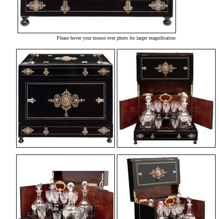
Please hover your mouse over photo for larger magnification