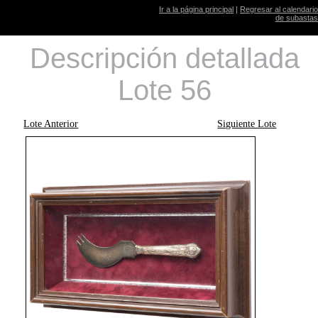
Ir a la página principal
|
Regresar al calendario
de subastas
Descripción detallada
Lote 56
Lote Anterior
Siguiente Lote