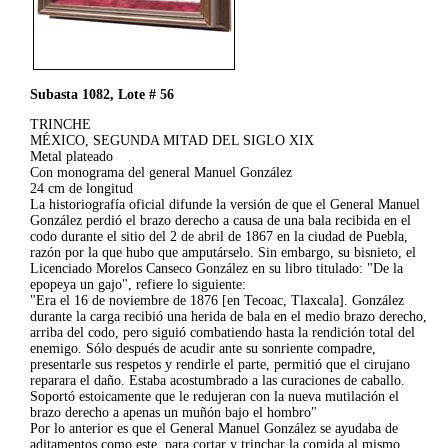
Subasta 1082, Lote # 56
TRINCHE
MÉXICO, SEGUNDA MITAD DEL SIGLO XIX
Metal plateado
Con monograma del general Manuel González
24 cm de longitud
La historiografía oficial difunde la versión de que el General Manuel
González perdió el brazo derecho a causa de una bala recibida en el
codo durante el sitio del 2 de abril de 1867 en la ciudad de Puebla,
razón por la que hubo que amputárselo. Sin embargo, su bisnieto, el
Licenciado Morelos Canseco González en su libro titulado: "De la
epopeya un gajo", refiere lo siguiente:
"Era el 16 de noviembre de 1876 [en Tecoac, Tlaxcala]. González
durante la carga recibió una herida de bala en el medio brazo derecho,
arriba del codo, pero siguió combatiendo hasta la rendición total del
enemigo. Sólo después de acudir ante su sonriente compadre,
presentarle sus respetos y rendirle el parte, permitió que el cirujano
reparara el daño. Estaba acostumbrado a las curaciones de caballo.
Soportó estoicamente que le redujeran con la nueva mutilación el
brazo derecho a apenas un muñón bajo el hombro"
Por lo anterior es que el General Manuel González se ayudaba de
aditamentos como este, para cortar y trinchar la comida al mismo