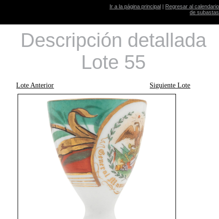
Ir a la página principal
|
Regresar al calendario
de subastas
Descripción detallada
Lote 55
Lote Anterior
Siguiente Lote