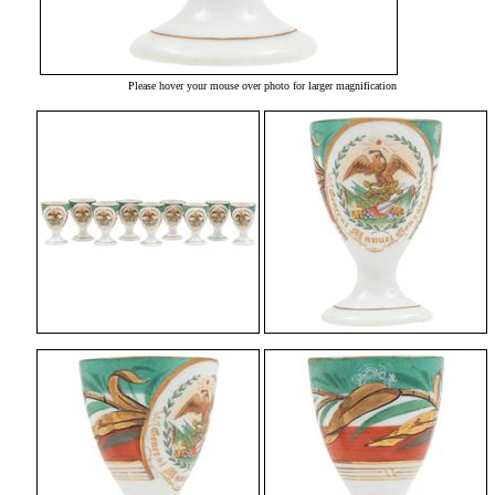
Please hover your mouse over photo for larger magnification