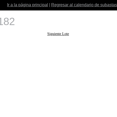
Ir a la página principal
|
Regresar al calendario de subastas
 182
Siguiente Lote