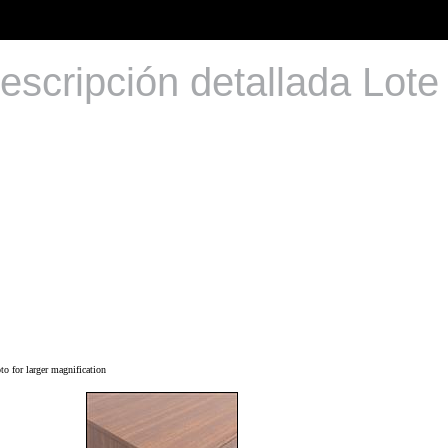
escripción detallada Lote
o for larger magnification