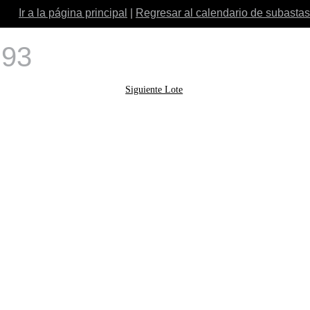
Ir a la página principal
|
Regresar al calendario de subastas
 93
Siguiente Lote