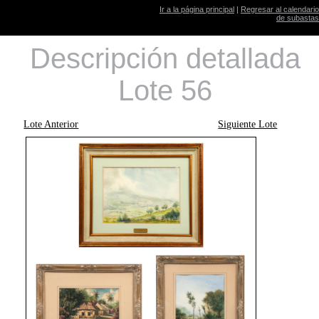
Ir a la página principal
|
Regresar al calendario
de subastas
Descripción detallada
Lote 56
Lote Anterior
Siguiente Lote