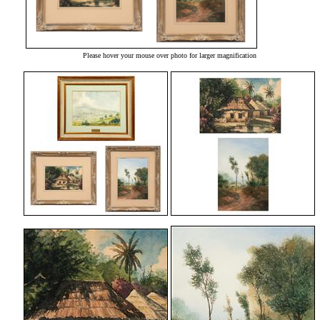
Please hover your mouse over photo for larger magnification