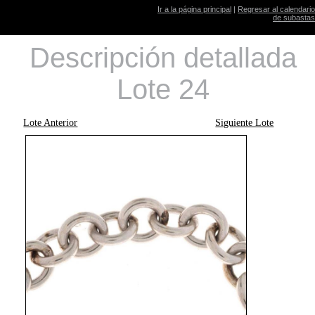
Ir a la página principal
|
Regresar al calendario
de subastas
Descripción detallada
Lote 24
Lote Anterior
Siguiente Lote