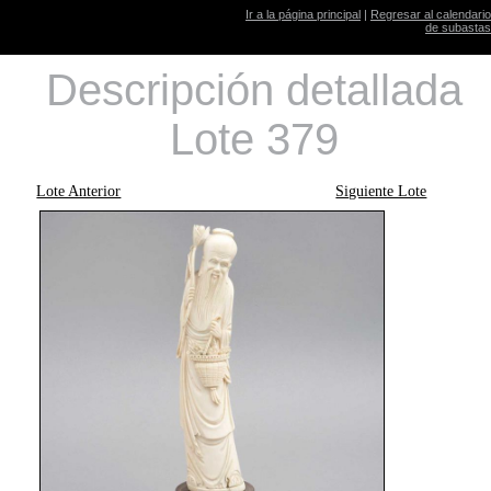
Ir a la página principal
|
Regresar al calendario
de subastas
Descripción detallada
Lote 379
Lote Anterior
Siguiente Lote