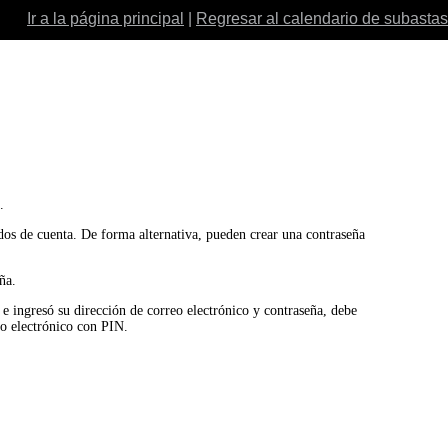
Ir a la página principal
|
Regresar al calendario de subastas
.
ados de cuenta. De forma alternativa, pueden crear una contraseña
ña.
o e ingresó su dirección de correo electrónico y contraseña, debe
eo electrónico con PIN.