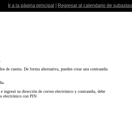
Ir a la página principal
|
Regresar al calendario de subastas
.
ados de cuenta. De forma alternativa, pueden crear una contraseña
ña.
o e ingresó su dirección de correo electrónico y contraseña, debe
eo electrónico con PIN.