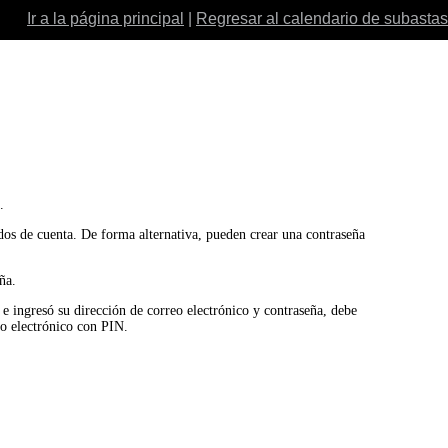
Ir a la página principal
|
Regresar al calendario de subastas
.
ados de cuenta. De forma alternativa, pueden crear una contraseña
ña.
o e ingresó su dirección de correo electrónico y contraseña, debe
eo electrónico con PIN.