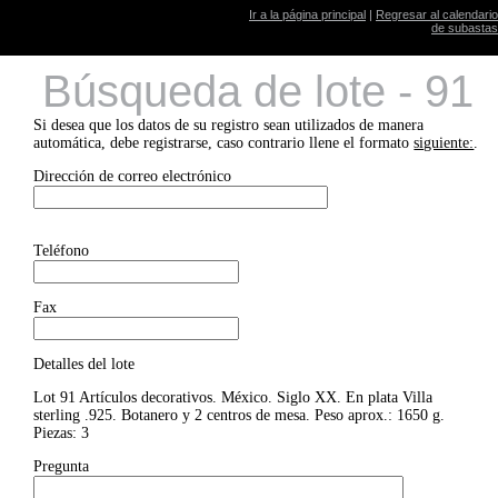
Ir a la página principal
|
Regresar al calendario
de subastas
Búsqueda de lote - 91
Si desea que los datos de su registro sean utilizados de manera
automática, debe registrarse, caso contrario llene el formato
siguiente:
.
Dirección de correo electrónico
Teléfono
Fax
Detalles del lote
Lot 91 Artículos decorativos. México. Siglo XX. En plata Villa
sterling .925. Botanero y 2 centros de mesa. Peso aprox.: 1650 g.
Piezas: 3
Pregunta