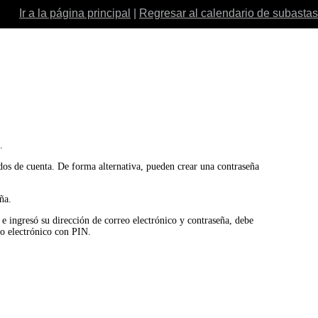
Ir a la página principal
|
Regresar al calendario de subastas
.
ados de cuenta. De forma alternativa, pueden crear una contraseña
ña.
o e ingresó su dirección de correo electrónico y contraseña, debe
eo electrónico con PIN.