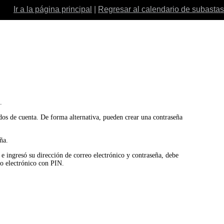
Ir a la página principal
|
Regresar al calendario de subastas
.
ados de cuenta. De forma alternativa, pueden crear una contraseña
ña.
o e ingresó su dirección de correo electrónico y contraseña, debe
eo electrónico con PIN.