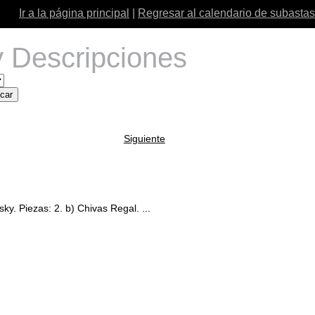
Ir a la página principal
|
Regresar al calendario de subastas
 Descripciones
Siguiente
y. Piezas: 2. b) Chivas Regal. ...