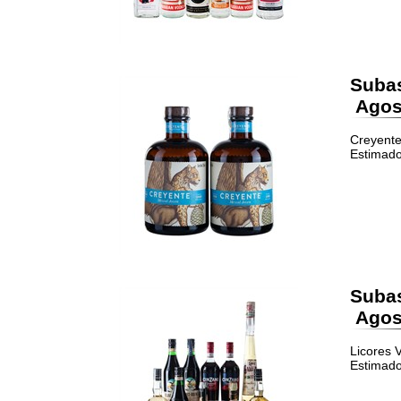
Suba
Agost
Creyente
Estimado
Suba
Agost
Licores V
Estimado