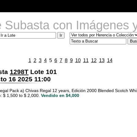
e Subasta con Imágenes y
1
2
3
4
5
6
7
8
9
10
11
12
13
14
sta
1298T
Lote 101
o 16 2025 11:00
egal Pack a) Chivas Regal 12 years, Edición 2000 Blended Scotch Whisk
: $ 1,500 to $ 2,000.
Vendido en $4,000