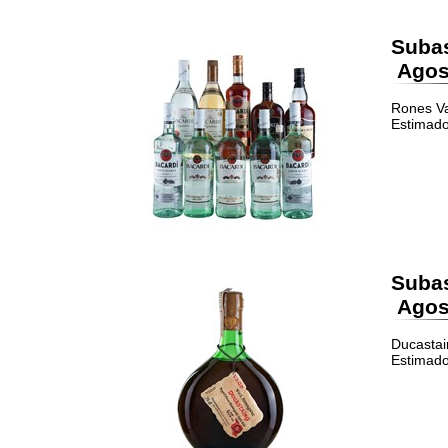
Suba
Agost
Rones Va
Estimado
Suba
Agost
Ducastai
Estimado