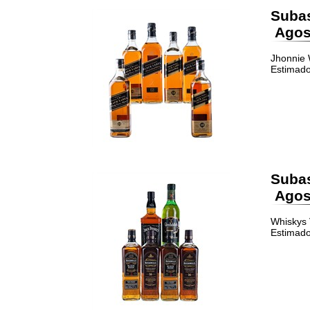
Suba
Agost
Jhonnie 
Estimado
Suba
Agost
Whiskys V
Estimado