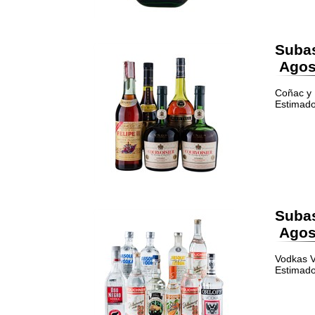
Suba
Agost
Coñac y 
Estimado
Suba
Agost
Vodkas Va
Estimado