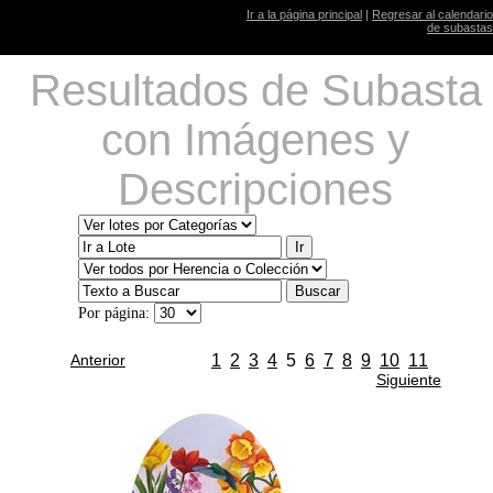
Ir a la página principal
|
Regresar al calendario
de subastas
Resultados de Subasta
con Imágenes y
Descripciones
Por página:
Anterior
1
2
3
4
5
6
7
8
9
10
11
Siguiente