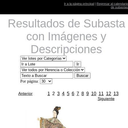
Ir a la página principal
|
Regresar al calendario
de subastas
Resultados de Subasta
con Imágenes y
Descripciones
Por página:
Anterior
1
2
3
4
5
6
7
8
9
10
11
12
13
Siguiente