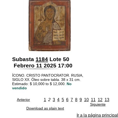
Subasta
1184
Lote 50
Febrero 11 2025 17:00
ÍCONO. CRISTO PANTOCRATOR. RUSIA,
SIGLO XX. Óleo sobre tabla. 38 x 31 cm.
Estimado: $ 10,000 to $ 12,000.
No
vendido
Anterior
1
2
3
4
5
6
7
8
9
10
11
12
13
Siguiente
Download as plain text
Ir a la página principal