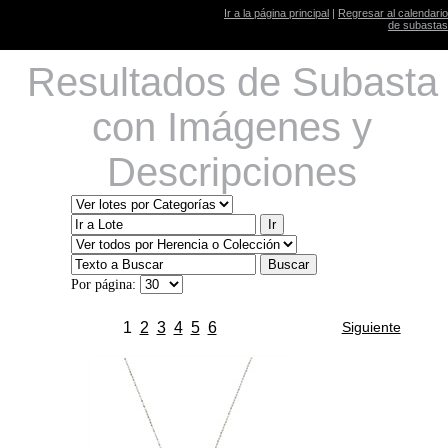
Ir a la página principal
|
Regresar al calendario
de subastas
Resultados de Subasta
con Imágenes y
Descripciones
Por página:
1
2
3
4
5
6
Siguiente