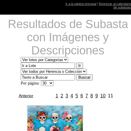
Ir a la página principal
|
Regresar al calendario
de subastas
Resultados de Subasta
con Imágenes y
Descripciones
Por página:
Anterior
1
2
3
4
5
6
7
8
9
10
11