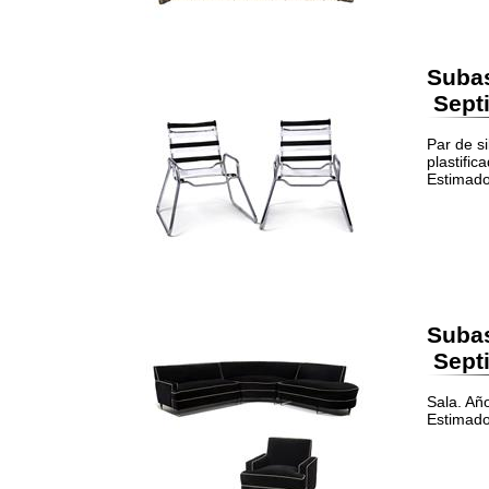
Suba
Septi
Par de s
plastific
Estimado
Suba
Septi
Sala. Añ
Estimado