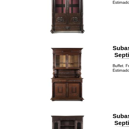
Estimado
Suba
Septi
Buffet. F
Estimado
Suba
Septi