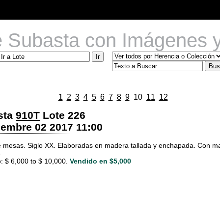
e Subasta con Imágenes y
1
2
3
4
5
6
7
8
9
10
11
12
sta
910T
Lote 226
embre 02 2017 11:00
 mesas. Siglo XX. Elaboradas en madera tallada y enchapada. Con mar
3
: $ 6,000 to $ 10,000.
Vendido en $5,000