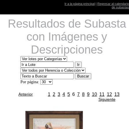
Ir a la página principal
|
Regresar al calendario
de subastas
Resultados de Subasta
con Imágenes y
Descripciones
Por página:
Anterior
1
2
3
4
5
6
7
8
9
10
11
12
13
Siguiente