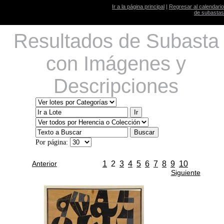
Ir a la página principal
|
Regresar al calendario
de subastas
Resultados de Subasta
con Imágenes y
Descripciones
Por página:
Anterior
1
2
3
4
5
6
7
8
9
10
Siguiente