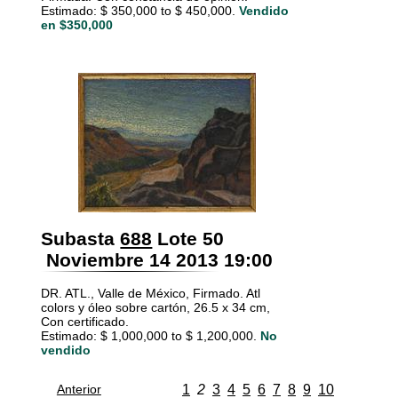
Estimado: $ 350,000 to $ 450,000.
Vendido
en $350,000
Subasta
688
Lote 50
Noviembre 14 2013 19:00
DR. ATL., Valle de México, Firmado. Atl
colors y óleo sobre cartón, 26.5 x 34 cm,
Con certificado.
Estimado: $ 1,000,000 to $ 1,200,000.
No
vendido
Anterior
1
2
3
4
5
6
7
8
9
10